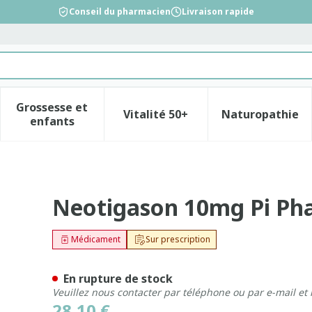
Conseil du pharmacien
Livraison rapide
Grossesse et
Vitalité 50+
Naturopathie
la catégorie Beauté, soins et hygiène
le sous-menu pour la catégorie Régime, alimentation &
Afficher le sous-menu pour la catégorie Gross
Afficher le sous-menu pour l
Afficher 
enfants
a Caps Dur 30 Pip
Neotigason 10mg Pi Pha
Médicament
Sur prescription
En rupture de stock
Veuillez nous contacter par téléphone ou par e-mail et
28,10 €