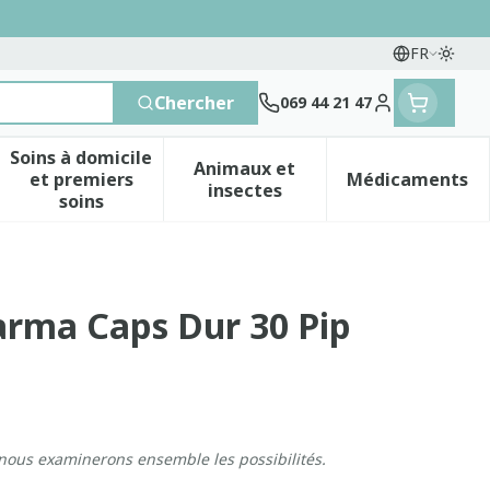
FR
Passe
Langues
Chercher
069 44 21 47
Menu client
Soins à domicile
Animaux et
et premiers
Médicaments
 vitamines
esse et enfants
a catégorie Vitalité 50+
le sous-menu pour la catégorie Naturopathie
Afficher le sous-menu pour la catégorie Soins 
Afficher le sous-menu pour 
Afficher 
insectes
soins
rma Caps Dur 30 Pip
 nous examinerons ensemble les possibilités.