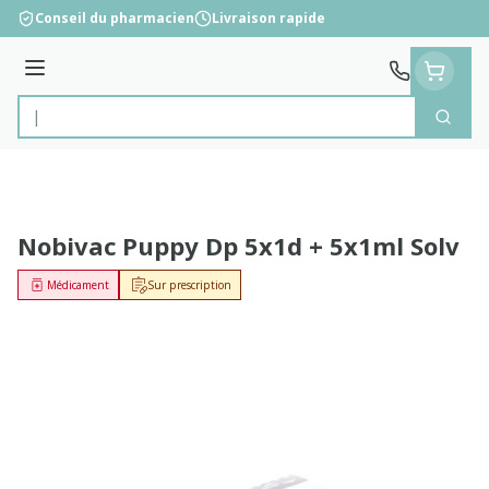
Aller au contenu
Conseil du pharmacien
Livraison rapide
Menu
Cherc
Rechercher
Nobivac Puppy Dp 5x1d + 5x1ml Solv
Médicament
Sur prescription