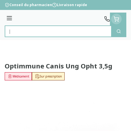
Aller au contenu
Conseil du pharmacien
Livraison rapide
Menu
Cherc
Rechercher
Optimmune Canis Ung Opht 3,5g
Médicament
Sur prescription