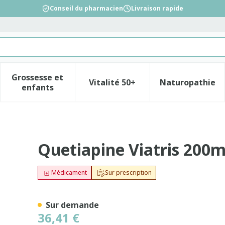
Conseil du pharmacien
Livraison rapide
Grossesse et
Vitalité 50+
Naturopathie
la catégorie Beauté, soins et hygiène
le sous-menu pour la catégorie Régime, alimentation &
Afficher le sous-menu pour la catégorie Gross
Afficher le sous-menu pour l
Afficher 
enfants
Comp Pell 60
Quetiapine Viatris 200
Médicament
Sur prescription
Sur demande
36,41 €