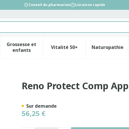
Conseil du pharmacien
Livraison rapide
Grossesse et
Vitalité 50+
Naturopathie
la catégorie Beauté, soins et hygiène
le sous-menu pour la catégorie Régime, alimentation &
Afficher le sous-menu pour la catégorie Gross
Afficher le sous-menu pour l
Afficher 
enfants
nt Flacon 30
Reno Protect Comp Appe
Sur demande
56,25 €