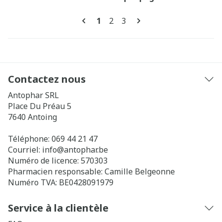
Pages
Vous lisez actuellement la pag
Page
Page
1
2
3
Contactez nous
Antophar SRL
Place Du Préau 5
7640
Antoing
Téléphone:
069 44 21 47
Courriel:
info@
antophar.be
Numéro de licence:
570303
Pharmacien responsable:
Camille Belgeonne
Numéro TVA:
BE0428091979
Service à la clientèle