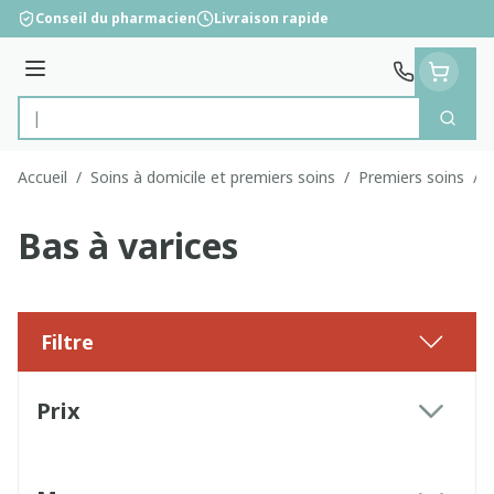
Aller au contenu
Conseil du pharmacien
Livraison rapide
Menu
Cherc
Rechercher
Accueil
/
Soins à domicile et premiers soins
/
Premiers soins
/
Bas à varices
Filtre
Passer à la liste des produits
Prix
filter