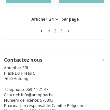
Afficher
par page
Pages
Vous lisez actuellement la pag
Page
Page
1
2
3
Contactez nous
Antophar SRL
Place Du Préau 5
7640
Antoing
Téléphone:
069 44 21 47
Courriel:
info@
antophar.be
Numéro de licence:
570303
Pharmacien responsable:
Camille Belgeonne