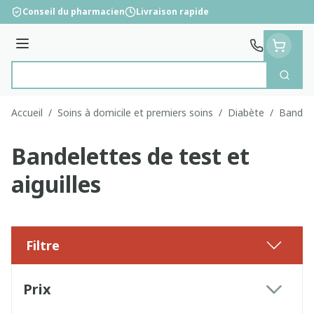
Aller au contenu
Conseil du pharmacien
Livraison rapide
Menu
Cherc
Rechercher
Accueil
/
Soins à domicile et premiers soins
/
Diabète
/
Bandele
Bandelettes de test et
aiguilles
Filtre
Passer à la liste des produits
Prix
filter