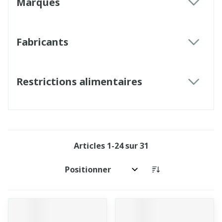
Marques
filter
Fabricants
filter
Restrictions alimentaires
filter
Articles
1
-
24
sur
31
Trier par: