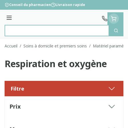
Aller au contenu
Conseil du pharmacien
Livraison rapide
Menu
Cherc
Rechercher
Accueil
/
Soins à domicile et premiers soins
/
Matériel paramédi
Respiration et oxygène
Filtre
Passer à la liste des produits
Prix
filter