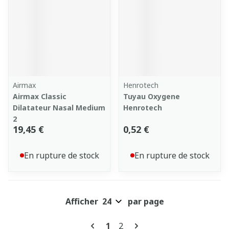
Airmax
Henrotech
Airmax Classic
Tuyau Oxygene
Dilatateur Nasal Medium
Henrotech
2
19,45 €
0,52 €
En rupture de stock
En rupture de stock
Afficher
par page
Pages
Vous lisez actuellement la pa
Page
1
2