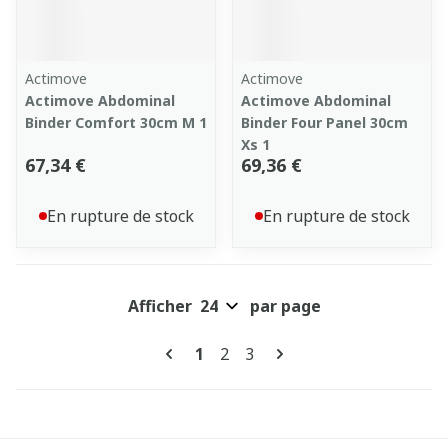
Actimove
Actimove
Actimove Abdominal
Actimove Abdominal
Binder Comfort 30cm M 1
Binder Four Panel 30cm
Xs 1
67,34 €
69,36 €
En rupture de stock
En rupture de stock
Afficher
par page
Pages
Vous lisez actuellement la pag
Page
Page
1
2
3