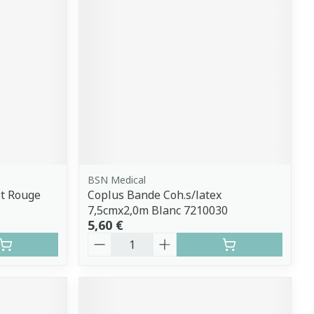
BSN Medical
et Rouge
Coplus Bande Coh.s/latex
7,5cmx2,0m Blanc 7210030
5,60 €
Quantité