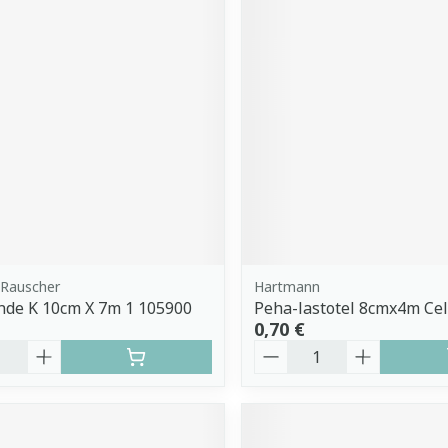
Rauscher
Hartmann
nde K 10cm X 7m 1 105900
Peha-lastotel 8cmx4m Cell
0,70 €
é
Quantité