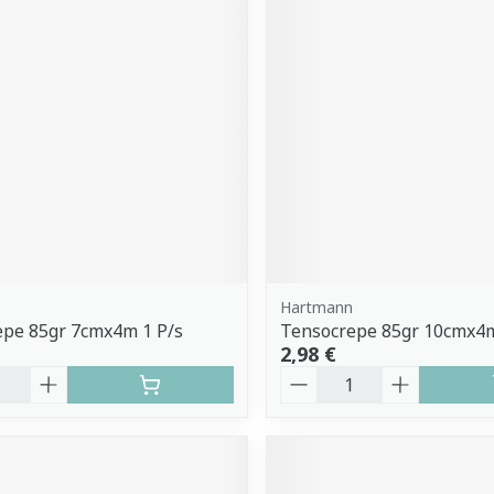
Hartmann
epe 85gr 7cmx4m 1 P/s
Tensocrepe 85gr 10cmx4m
2,98 €
é
Quantité