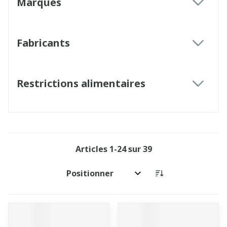
Marques
filter
Fabricants
filter
Restrictions alimentaires
filter
Articles
1
-
24
sur
39
Trier par: