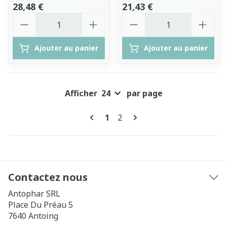
28,48 €
21,43 €
Quantité
Quantité
Ajouter au panier
Ajouter au panier
Afficher
par page
Pages
Vous lisez actuellement la pa
Page
1
2
Contactez nous
Antophar SRL
Place Du Préau 5
7640
Antoing