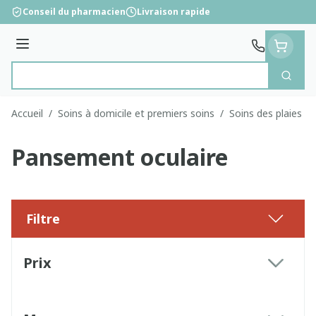
Aller au contenu
Conseil du pharmacien
Livraison rapide
Menu
Cherc
Rechercher
Accueil
/
Soins à domicile et premiers soins
/
Soins des plaies
/
Pansement oculaire
Filtre
Passer à la liste des produits
Prix
filter