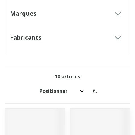
Marques
filter
Fabricants
filter
10
articles
Trier par: