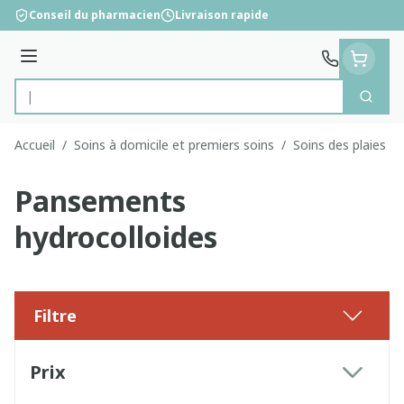
Aller au contenu
Conseil du pharmacien
Livraison rapide
Menu
Cherc
Rechercher
Accueil
/
Soins à domicile et premiers soins
/
Soins des plaies
/
Pansements
hydrocolloides
Filtre
Passer à la liste des produits
Prix
filter