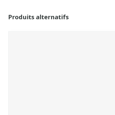
Produits alternatifs
Il est possible de naviguer entre les éléments du carrou
Appuyer sur pour sauter le carrousel
Appuyez sur cette touche pour accéder à la na