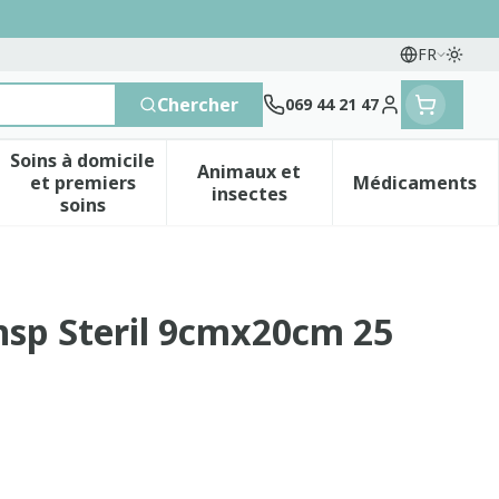
FR
Passe
Langues
Chercher
069 44 21 47
Menu client
Soins à domicile
Animaux et
et premiers
Médicaments
 vitamines
esse et enfants
a catégorie Vitalité 50+
le sous-menu pour la catégorie Naturopathie
Afficher le sous-menu pour la catégorie Soins 
Afficher le sous-menu pour 
Afficher 
insectes
soins
sp Steril 9cmx20cm 25