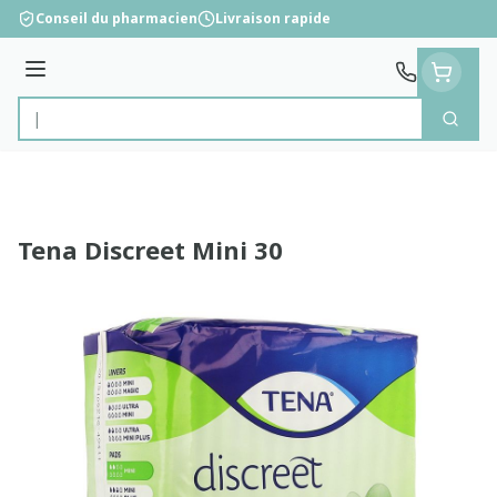
Aller au contenu
Conseil du pharmacien
Livraison rapide
Menu
Cherc
Rechercher
Tena Discreet Mini 30