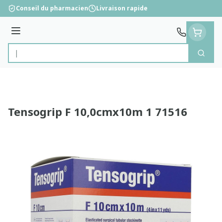
Aller au contenu
Conseil du pharmacien
Livraison rapide
Menu
Cherc
Rechercher
Tensogrip F 10,0cmx10m 1 71516