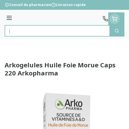
Aller au contenu
Conseil du pharmacien
Livraison rapide
Menu
Cherc
Rechercher
Arkogelules Huile Foie Morue Caps
220 Arkopharma