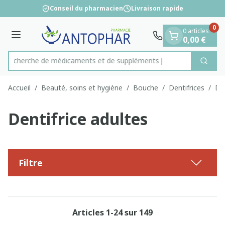
Diapositive 1 de 1
Aller au contenu
Conseil du pharmacien
Livraison rapide
0
0 articles
Menu
0,00 €
Recherche de médicament
Cherc
Rechercher
Accueil
/
Beauté, soins et hygiène
/
Bouche
/
Dentifrices
/
Den
Dentifrice adultes
Filtre
Articles
1
-
24
sur
149