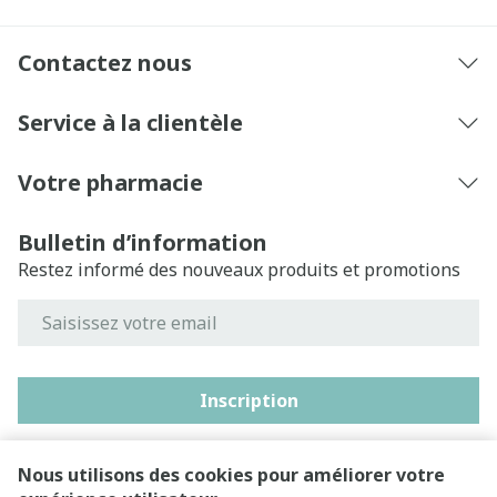
Contactez nous
Service à la clientèle
Votre pharmacie
Bulletin d’information
Restez informé des nouveaux produits et promotions
Adresse mail
Inscription
En cliquant sur s'abonner, vous vous abonnez à notre
newsletter et acceptez notre
politique de confidentialité
.
Nous utilisons des cookies pour améliorer votre