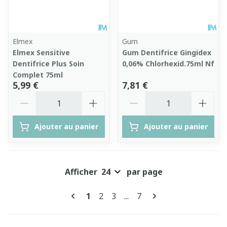
Elmex
Gum
Elmex Sensitive
Gum Dentifrice Gingidex
Dentifrice Plus Soin
0,06% Chlorhexid.75ml Nf
Complet 75ml
5,99 €
7,81 €
Quantité
Quantité
Ajouter au panier
Ajouter au panier
Afficher
par page
Pages
Vous lisez actuellement la page
Page
Page
Page
1
2
3
...
7