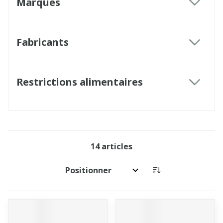
Marques
filter
Fabricants
filter
Restrictions alimentaires
filter
14
articles
Trier par: