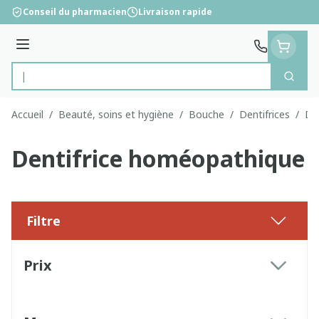
Aller au contenu
Conseil du pharmacien
Livraison rapide
Menu
Cherc
Rechercher
Accueil
/
Beauté, soins et hygiène
/
Bouche
/
Dentifrices
/
De
Dentifrice homéopathique
Filtre
Passer à la liste des produits
Prix
filter