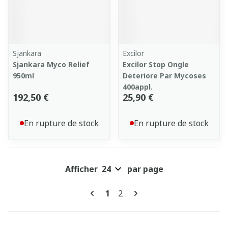
Sjankara
Excilor
Sjankara Myco Relief
Excilor Stop Ongle
950ml
Deteriore Par Mycoses
400appl.
192,50 €
25,90 €
En rupture de stock
En rupture de stock
Afficher
par page
Pages
Vous lisez actuellement la pa
Page
1
2