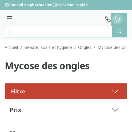
Aller au contenu
Conseil du pharmacien
Livraison rapide
Menu
Cherc
Rechercher
Accueil
/
Beauté, soins et hygiène
/
Ongles
/
Mycose des ongl
Mycose des ongles
Filtre
Passer à la liste des produits
Prix
filter