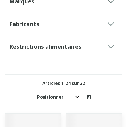
Marques
filter
Fabricants
filter
Restrictions alimentaires
filter
Articles
1
-
24
sur
32
Trier par: