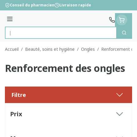
Aller au contenu
Conseil du pharmacien
Livraison rapide
Menu
Cherc
Rechercher
Accueil
/
Beauté, soins et hygiène
/
Ongles
/
Renforcement des
Renforcement des ongles
Filtre
Passer à la liste des produits
Prix
filter