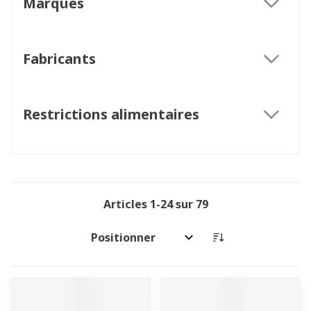
Marques
filter
Fabricants
filter
Restrictions alimentaires
filter
Articles
1
-
24
sur
79
Trier par: