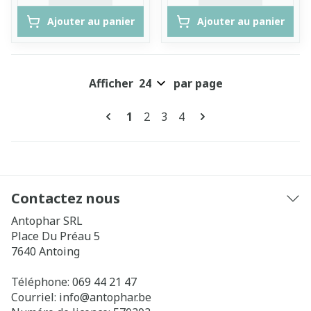
Ajouter au panier
Ajouter au panier
Afficher
par page
Pages
Vous lisez actuellement la page
Page
Page
Page
1
2
3
4
Contactez nous
Antophar SRL
Place Du Préau 5
7640
Antoing
Téléphone:
069 44 21 47
Courriel:
info@
antophar.be