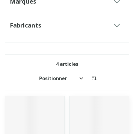
Marques
filter
Fabricants
filter
4
articles
Trier par: