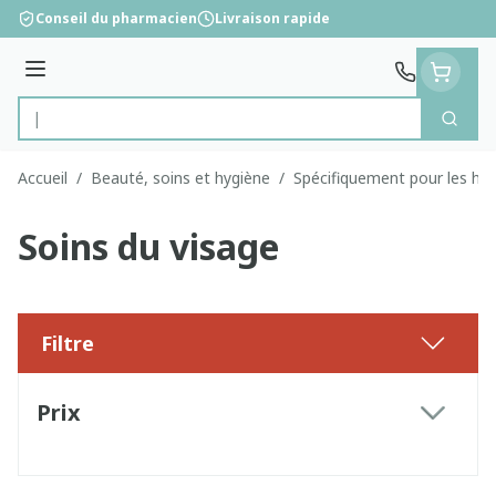
Aller au contenu
Conseil du pharmacien
Livraison rapide
Menu
Cherc
Rechercher
Accueil
/
Beauté, soins et hygiène
/
Spécifiquement pour les h
Soins du visage
Filtre
Passer à la liste des produits
Prix
filter