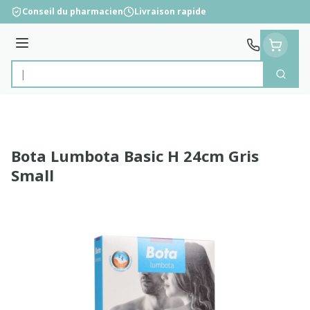
Aller au contenu
Conseil du pharmacien
Livraison rapide
Menu
Cherc
Rechercher
Bota Lumbota Basic H 24cm Gris
Small