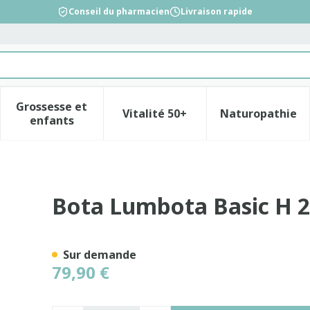
Conseil du pharmacien
Livraison rapide
Grossesse et
Vitalité 50+
Naturopathie
la catégorie Beauté, soins et hygiène
le sous-menu pour la catégorie Régime, alimentation &
Afficher le sous-menu pour la catégorie Gross
Afficher le sous-menu pour l
Afficher 
enfants
 Gris Xlarge
Bota Lumbota Basic H 2
Sur demande
79,90 €