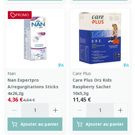
PROMO
Nan
Care Plus
Nan Expertpro
Care Plus Ors Kids
A/regurgitations Sticks
Raspberry Sachet
4x26,2g
10x5,3g
4,36 €
11,45 €
4,84 €
Quantité
Quantité
Ajouter au panier
Ajouter au panier