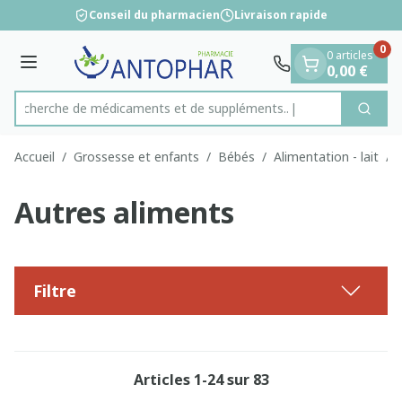
Diapositive 1 de 1
Aller au contenu
Conseil du pharmacien
Livraison rapide
0
0 articles
Menu
0,00 €
Recherche de médicament
Cherc
Rechercher
Accueil
/
Grossesse et enfants
/
Bébés
/
Alimentation - lait
/
Autres aliments
Filtre
Articles
1
-
24
sur
83