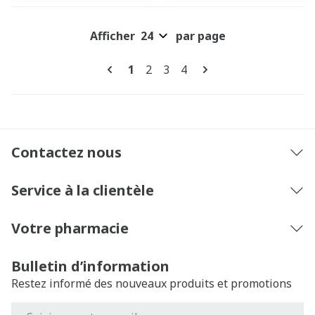
Afficher
par page
Pages
Vous lisez actuellement la page
Page
Page
Page
1
2
3
4
Contactez nous
Service à la clientèle
Votre pharmacie
Bulletin d’information
Restez informé des nouveaux produits et promotions
Adresse mail