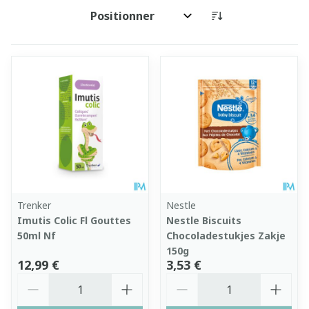
Trier par:
Trenker
Nestle
Imutis Colic Fl Gouttes
Nestle Biscuits
50ml Nf
Chocoladestukjes Zakje
150g
12,99 €
3,53 €
Quantité
Quantité