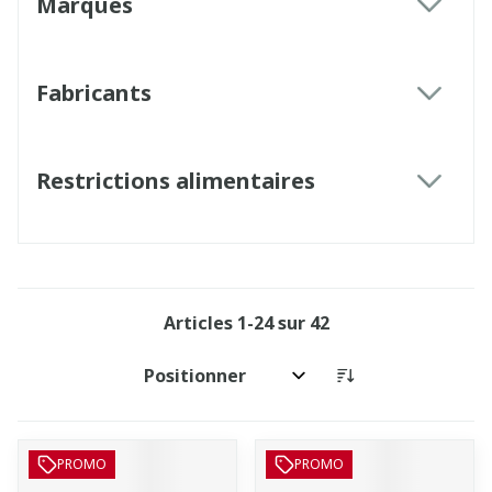
Marques
filter
Fabricants
filter
Restrictions alimentaires
filter
Articles
1
-
24
sur
42
Trier par:
PROMO
PROMO