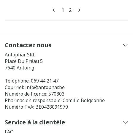
Pages
Vous lisez actuellement la pa
Page
1
2
Contactez nous
Antophar SRL
Place Du Préau 5
7640
Antoing
Téléphone:
069 44 21 47
Courriel:
info@
antophar.be
Numéro de licence:
570303
Pharmacien responsable:
Camille Belgeonne
Numéro TVA:
BE0428091979
Service à la clientèle
FAQ