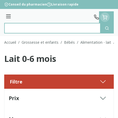
Aller au contenu
Conseil du pharmacien
Livraison rapide
Menu
Cherc
Rechercher
Accueil
/
Grossesse et enfants
/
Bébés
/
Alimentation - lait
/
Lait 0-6 mois
Filtre
Passer à la liste des produits
Prix
filter