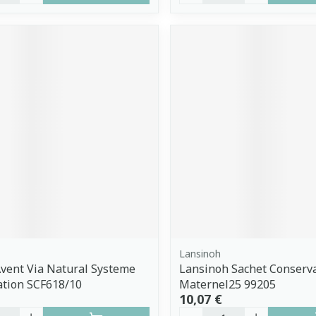
Lansinoh
Avent Via Natural Systeme
Lansinoh Sachet Conserva
ation SCF618/10
Maternel25 99205
10,07 €
é
Quantité