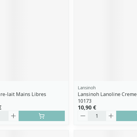
Lansinoh
ire-lait Mains Libres
Lansinoh Lanoline Creme
10173
€
10,90 €
é
Quantité