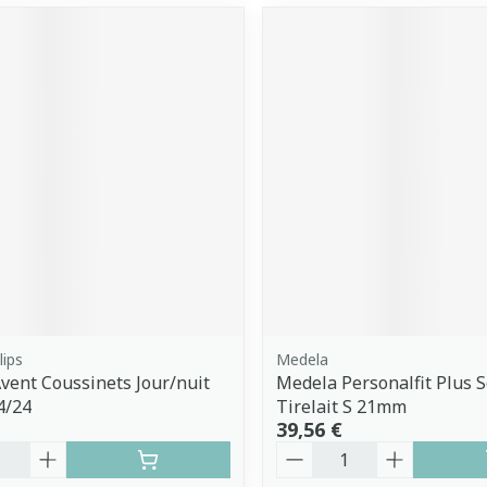
lips
Medela
Avent Coussinets Jour/nuit
Medela Personalfit Plus 
4/24
Tirelait S 21mm
39,56 €
é
Quantité