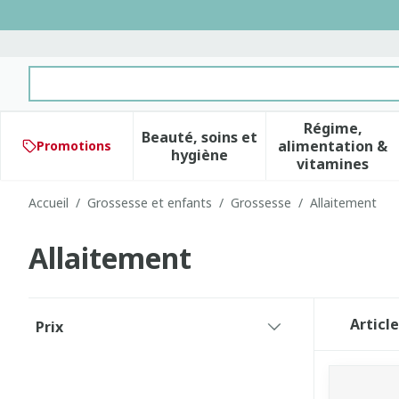
Aller au contenu
Rechercher
Régime,
Beauté, soins et
alimentation &
Promotions
Afficher le sous-menu pour 
Afficher 
hygiène
vitamines
Accueil
/
Grossesse et enfants
/
Grossesse
/
Allaitement
Allaitement
Passer à la liste des produits
Articl
Prix
filter