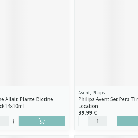
e
Avent, Philips
e Allait. Plante Biotine
Philips Avent Set Pers Tir
ick14x10ml
Location
39,99 €
é
Quantité