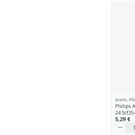
Avent, Phi
Philips 
24 Scf25
5,29 €
Quantit