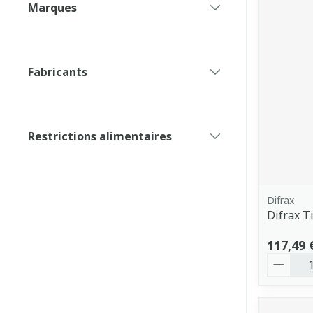
Marques
filter
Fabricants
filter
Restrictions alimentaires
filter
Difrax
Difrax T
117,49 
Quantit