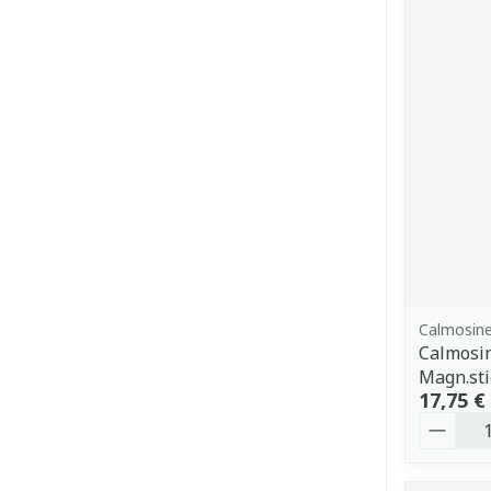
Calmosin
Calmosin
Magn.st
17,75 €
Quantit