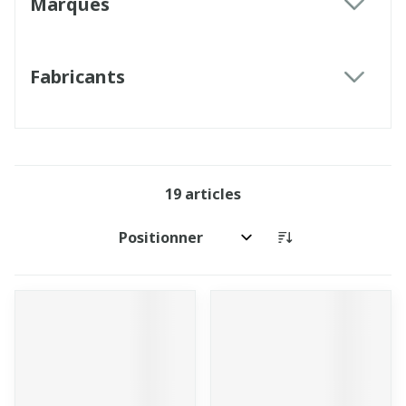
Marques
filter
Fabricants
filter
19
articles
Trier par: