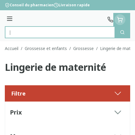
Aller au contenu
Conseil du pharmacien
Livraison rapide
Menu
Cherc
Rechercher
Accueil
/
Grossesse et enfants
/
Grossesse
/
Lingerie de mater
Lingerie de maternité
Filtre
Passer à la liste des produits
Prix
filter