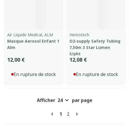
Air Liquide Medical, ALM
Henrotech
Masque Aerosol Enfant 1
O2-supply Safety Tubing
Alm
7,50m 3 Star Lumen
S/pht
12,00 €
12,08 €
En rupture de stock
En rupture de stock
Afficher
par page
Pages
Vous lisez actuellement la pa
Page
1
2