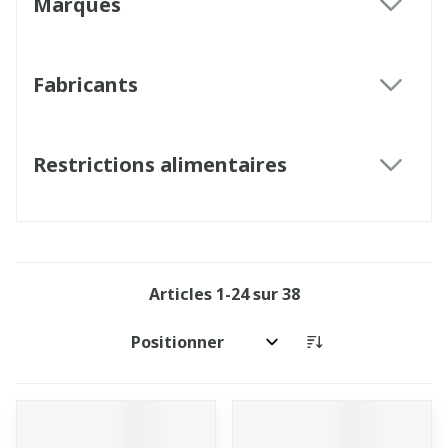
Marques
filter
Fabricants
filter
Restrictions alimentaires
filter
Articles
1
-
24
sur
38
Trier par: