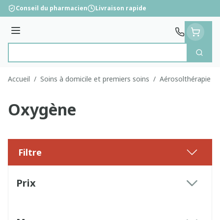
Aller au contenu
Conseil du pharmacien
Livraison rapide
Menu
Cherc
Rechercher
Accueil
/
Soins à domicile et premiers soins
/
Aérosolthérapie e
Oxygène
Filtre
Passer à la liste des produits
Prix
filter