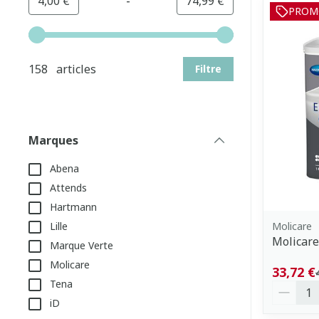
-
Valeur minimale
Valeur maximale
4,00 €
74,99 €
PROM
Utilisez les touches fléchées gauche et droite pour aj
158 articles
Filtre
Marques
filter
Abena
Attends
Hartmann
Molicare
Lille
Molicare
Marque Verte
Molicare
33,72 €
Tena
Quantit
iD