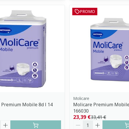
PROMO
Molicare
 Premium Mobile 8d l 14
Molicare Premium Mobile
166030
23,39 €
33,41 €
é
Quantité