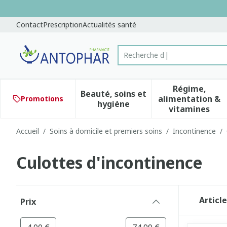
Aller au contenu
Diapositive 1 de 1
Contact
Prescription
Actualités santé
Trouvez rapi
Rechercher
Régime,
Beauté, soins et
alimentation &
Promotions
Afficher le sous-menu pour 
Afficher 
hygiène
vitamines
Accueil
/
Soins à domicile et premiers soins
/
Incontinence
/
Culottes d'incontinence
Passer à la liste des produits
Articl
Prix
filter