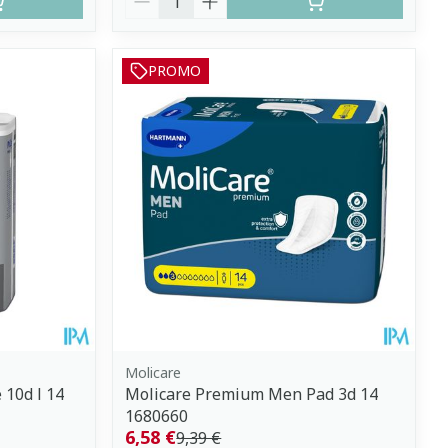
PROMO
Molicare
10d l 14
Molicare Premium Men Pad 3d 14
1680660
6,58 €
9,39 €