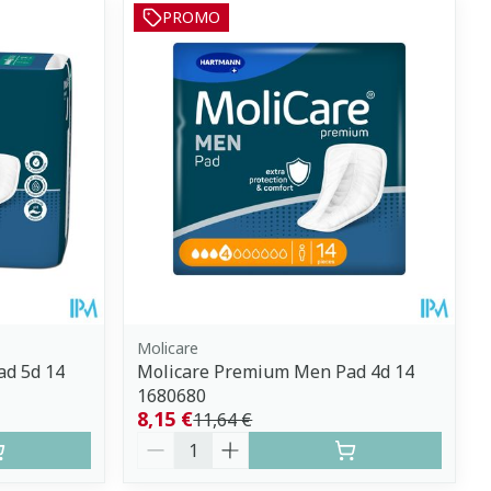
PROMO
Molicare
d 5d 14
Molicare Premium Men Pad 4d 14
1680680
8,15 €
11,64 €
Quantité