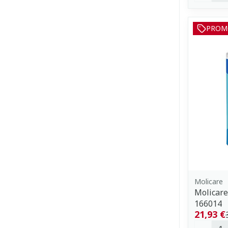
PROM
Molicare
Molicar
166014
21,93 €
Quantit