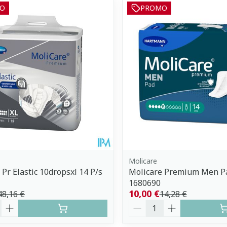
O
PROMO
uster les valeurs minimales et maximales du prix.
Molicare
 Pr Elastic 10dropsxl 14 P/s
Molicare Premium Men Pa
1680690
10,00 €
48,16 €
14,28 €
é
Quantité