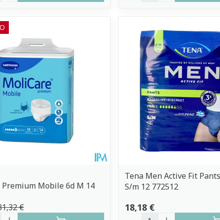
O
Tena Men Active Fit Pants
e Premium Mobile 6d M 14
S/m 12 772512
18,18 €
31,32 €
é
Quantité