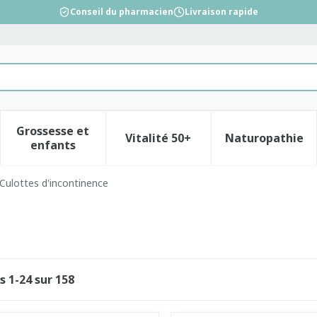
Conseil du pharmacien
Livraison rapide
Grossesse et
Vitalité 50+
Naturopathie
la catégorie Beauté, soins et hygiène
le sous-menu pour la catégorie Régime, alimentation &
Afficher le sous-menu pour la catégorie Gross
Afficher le sous-menu pour l
Afficher 
enfants
Culottes d'incontinence
es
1
-
24
sur
158