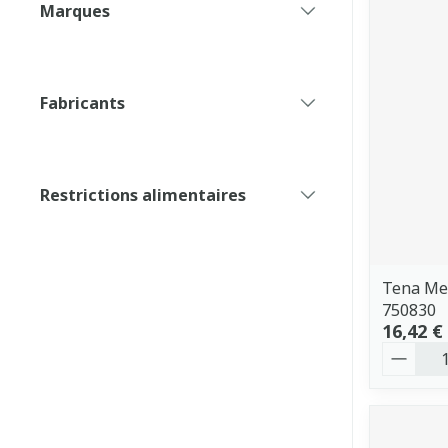
Marques
filter
Fabricants
filter
Restrictions alimentaires
filter
Tena Men
750830
16,42 €
Quantit