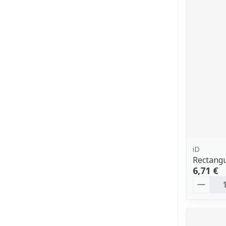
iD
Rectang
6,71 €
Quantit