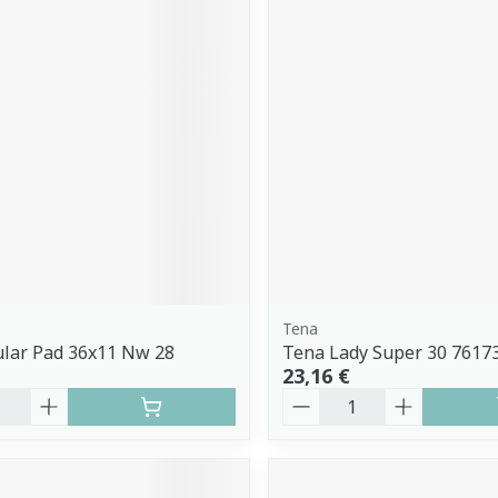
Tena
ular Pad 36x11 Nw 28
Tena Lady Super 30 7617
23,16 €
é
Quantité