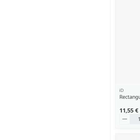
iD
Rectangu
11,55 €
Quantit