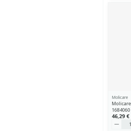
Molicare
Molicar
1684060
46,29 €
Quantit