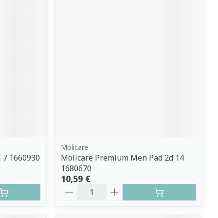
Molicare
l 7 1660930
Molicare Premium Men Pad 2d 14
1680670
10,59 €
Quantité