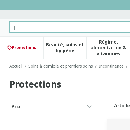
Aller au contenu
Rechercher
Régime,
Beauté, soins et
alimentation &
Promotions
Afficher le sous-menu pour 
Afficher 
hygiène
vitamines
Accueil
/
Soins à domicile et premiers soins
/
Incontinence
/
Protections
Passer à la liste des produits
Articl
Prix
filter