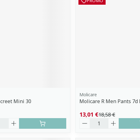
PROMO
Molicare
creet Mini 30
Molicare R Men Pants 7d 
13,01 €
18,58 €
é
Quantité