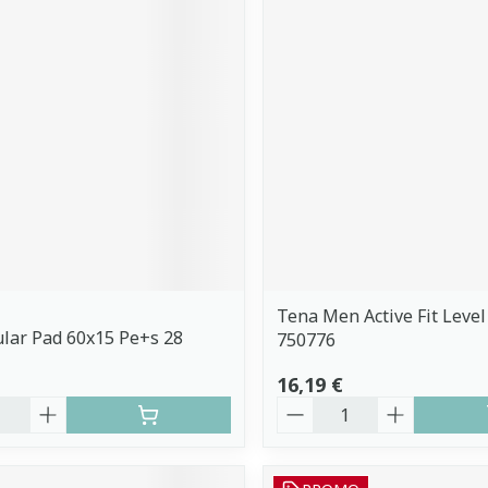
Tena Men Active Fit Level
lar Pad 60x15 Pe+s 28
750776
16,19 €
é
Quantité