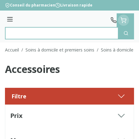
Aller au contenu
Conseil du pharmacien
Livraison rapide
Menu
Cherc
Rechercher
Accueil
/
Soins à domicile et premiers soins
/
Soins à domicile
/
Accessoires
Filtre
Passer à la liste des produits
Prix
filter