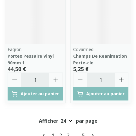
Fagron
Covarmed
Portex Pessaire Vinyl
Champs De Reanimation
90mm 1
Porte-cle
44,50 €
5,25 €
Quantité
Quantité
Ajouter au panier
Ajouter au panier
Afficher
par page
Pages
Vous lisez actuellement la page
Page
Page
Page
1
2
3
...
5