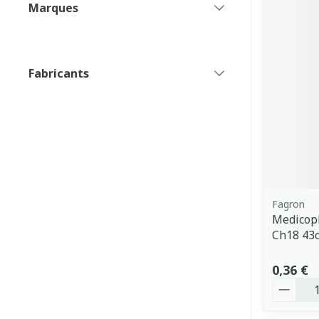
Marques
filter
Fabricants
filter
Fagron
Medicopl
Ch18 43
0,36 €
Quantit