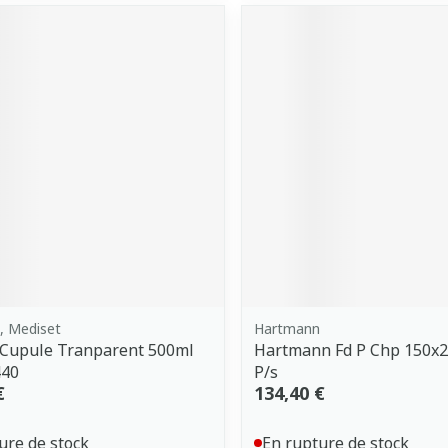
, Mediset
Hartmann
 Cupule Tranparent 500ml
Hartmann Fd P Chp 150x24
440
P/s
€
134,40 €
ure de stock
En rupture de stock