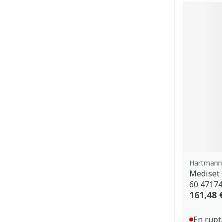
Hartmann
Mediset
60 4717
161,48 
En rupt