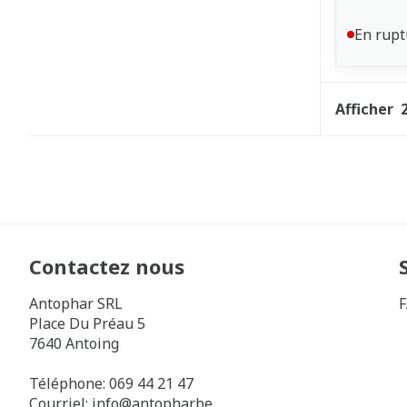
En rupt
Afficher
Contactez nous
Antophar SRL
Place Du Préau 5
7640
Antoing
Téléphone:
069 44 21 47
Courriel:
info@
antophar.be