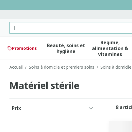
Aller au contenu
Rechercher
Régime,
Beauté, soins et
alimentation &
Promotions
Afficher le sous-menu pour 
Afficher 
hygiène
vitamines
Accueil
/
Soins à domicile et premiers soins
/
Soins à domicile
Matériel stérile
Passer à la liste des produits
8
artic
Prix
filter