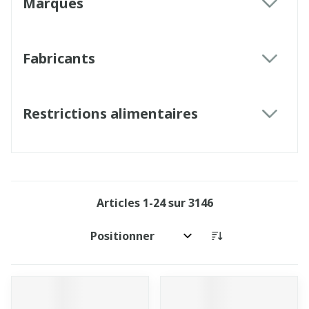
Marques
filter
Fabricants
filter
Restrictions alimentaires
filter
Articles
1
-
24
sur
3146
Trier par: