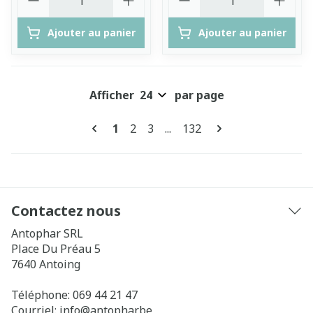
Ajouter au panier
Ajouter au panier
Afficher
par page
Pages
Vous lisez actuellement la page
Page
Page
Page
1
2
3
...
132
Contactez nous
Antophar SRL
Place Du Préau 5
7640
Antoing
Téléphone:
069 44 21 47
Courriel:
info@
antophar.be