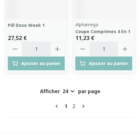
Alphamega
Pill Dose Week 1
Coupe Comprimes 4 En 1
27,52 €
11,23 €
Quantité
Quantité
Ajouter au panier
Ajouter au panier
Afficher
par page
Pages
Vous lisez actuellement la pa
Page
1
2