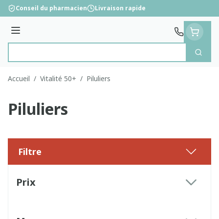
Aller au contenu
Conseil du pharmacien
Livraison rapide
Menu
Cherc
Rechercher
Accueil
/
Vitalité 50+
/
Piluliers
Piluliers
Filtre
Passer à la liste des produits
Prix
filter