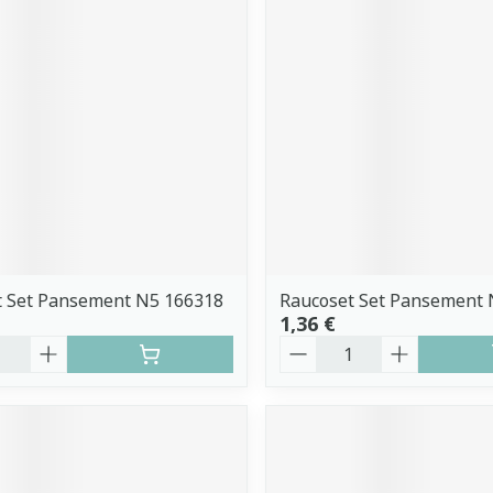
t Set Pansement N5 166318
Raucoset Set Pansement 
1,36 €
é
Quantité