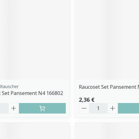
Rauscher
Raucoset Set Pansement 
t Set Pansement N4 166802
2,36 €
é
Quantité