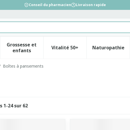
Conseil du pharmacien
Livraison rapide
Grossesse et
Vitalité 50+
Naturopathie
la catégorie Beauté, soins et hygiène
le sous-menu pour la catégorie Régime, alimentation &
Afficher le sous-menu pour la catégorie Gross
Afficher le sous-menu pour l
Afficher 
enfants
/
Boîtes à pansements
es
1
-
24
sur
62