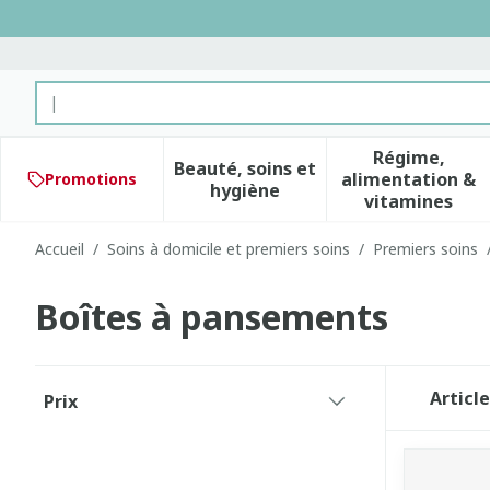
Aller au contenu
Rechercher
Régime,
Beauté, soins et
alimentation &
Promotions
Afficher le sous-menu pour 
Afficher 
hygiène
vitamines
Accueil
/
Soins à domicile et premiers soins
/
Premiers soins
Boîtes à pansements
Passer à la liste des produits
Articl
Prix
filter