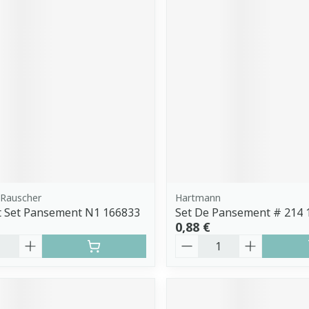
Rauscher
Hartmann
t Set Pansement N1 166833
Set De Pansement # 214 1
0,88 €
é
Quantité