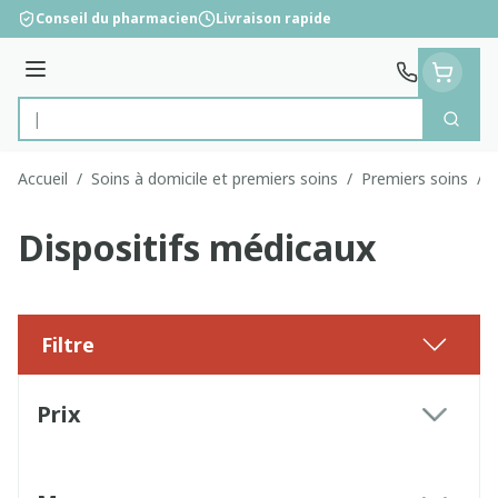
Aller au contenu
Conseil du pharmacien
Livraison rapide
Menu
Cherc
Rechercher
Accueil
/
Soins à domicile et premiers soins
/
Premiers soins
/
Dispositifs médicaux
Filtre
Passer à la liste des produits
Prix
filter