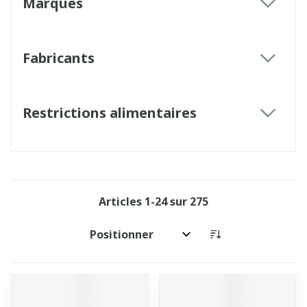
Marques
filter
Fabricants
filter
Restrictions alimentaires
filter
Articles
1
-
24
sur
275
Trier par: