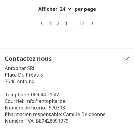
Afficher
par page
Pages
Vous lisez actuellement la page
Page
Page
Page
1
2
3
...
12
Contactez nous
Antophar SRL
Place Du Préau 5
7640
Antoing
Téléphone:
069 44 21 47
Courriel:
info@
antophar.be
Numéro de licence:
570303
Pharmacien responsable:
Camille Belgeonne
Numéro TVA:
BE0428091979