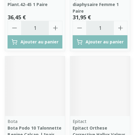
Plant.42-45 1 Paire
diaphysaire Femme 1
Paire
36,45 €
31,95 €
Quantité
Quantité
Ajouter au panier
Ajouter au panier
Bota
Epitact
Bota Podo 10 Talonnette
Epitact Orthese
P.epine Calcan. l 1pair
Corrective Hallux Valgus