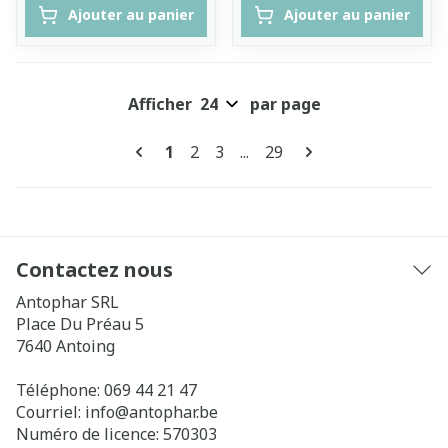
Ajouter au panier
Ajouter au panier
Afficher
par page
Pages
Vous lisez actuellement la page
Page
Page
Page
1
2
3
...
29
Contactez nous
Antophar SRL
Place Du Préau 5
7640
Antoing
Téléphone:
069 44 21 47
Courriel:
info@
antophar.be
Numéro de licence:
570303