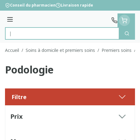
Aller au contenu
Conseil du pharmacien
Livraison rapide
Menu
Cherc
Rechercher
Accueil
/
Soins à domicile et premiers soins
/
Premiers soins
/
Podologie
Filtre
Passer à la liste des produits
Prix
filter