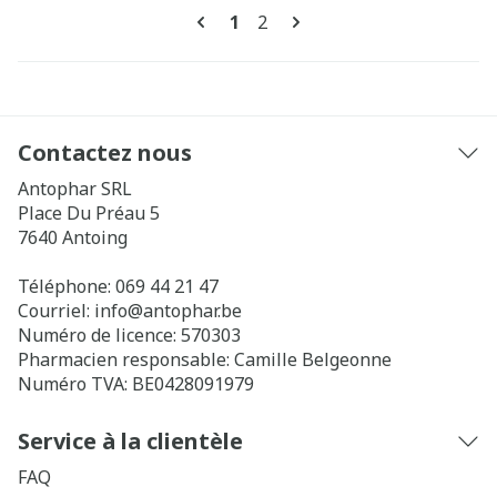
Pages
Vous lisez actuellement la pa
Page
1
2
Contactez nous
Antophar SRL
Place Du Préau 5
7640
Antoing
Téléphone:
069 44 21 47
Courriel:
info@
antophar.be
Numéro de licence:
570303
Pharmacien responsable:
Camille Belgeonne
Numéro TVA:
BE0428091979
Service à la clientèle
FAQ