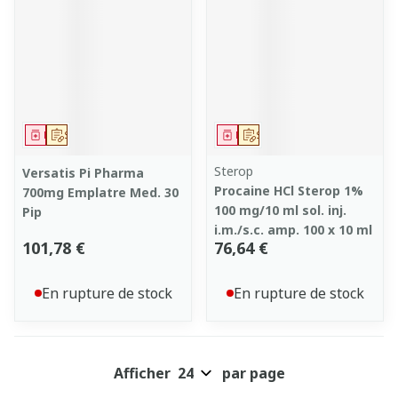
Médicament
Sur prescription
Médicament
Sur prescription
Sterop
Versatis Pi Pharma
Procaine HCl Sterop 1%
700mg Emplatre Med. 30
100 mg/10 ml sol. inj.
Pip
i.m./s.c. amp. 100 x 10 ml
101,78 €
76,64 €
En rupture de stock
En rupture de stock
Afficher
par page