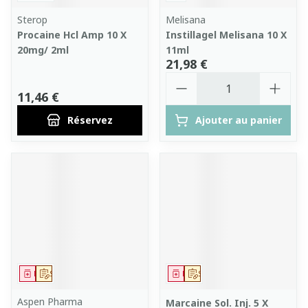
Sterop
Melisana
Procaine Hcl Amp 10 X
Instillagel Melisana 10 X
20mg/ 2ml
11ml
21,98 €
Quantité
11,46 €
Réservez
Ajouter au panier
Médicament
Sur prescription
Médicament
Sur prescription
Aspen Pharma
Marcaine Sol. Inj. 5 X