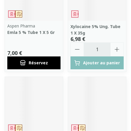
Médicament
Sur prescription
Médicament
Aspen Pharma
Xylocaine 5% Ung. Tube
Emla 5 % Tube 1 X 5 Gr
1 X 35g
6,98 €
Quantité
7,00 €
Réservez
Ajouter au panier
Médicament
Sur prescription
Médicament
Sur prescription