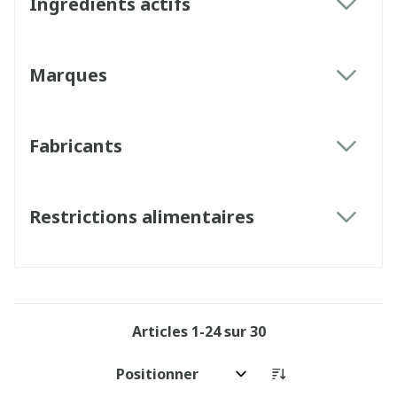
Ingrédients actifs
filter
Marques
filter
Fabricants
filter
Restrictions alimentaires
filter
Articles
1
-
24
sur
30
Trier par: