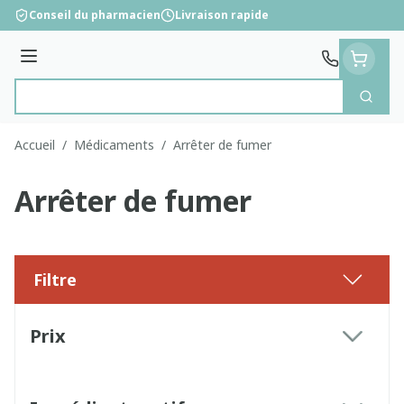
Aller au contenu
Conseil du pharmacien
Livraison rapide
Menu
Cherc
Rechercher
Accueil
/
Médicaments
/
Arrêter de fumer
Arrêter de fumer
Filtre
Passer à la liste des produits
Prix
filter