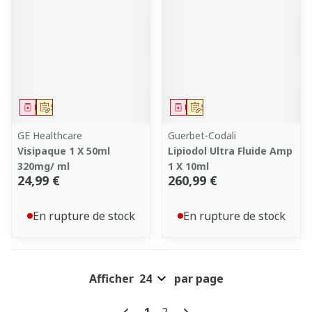
Médicament
Sur prescription
Médicament
Sur prescription
GE Healthcare
Guerbet-Codali
Visipaque 1 X 50ml
Lipiodol Ultra Fluide Amp
320mg/ ml
1 X 10ml
24,99 €
260,99 €
En rupture de stock
En rupture de stock
Afficher
par page
Pages
Vous lisez actuellement la pa
Page