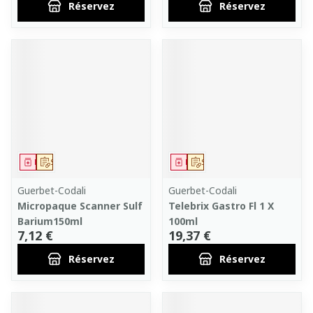
Réservez
Réservez
Médicament
Sur prescription
Médicament
Sur prescription
Guerbet-Codali
Guerbet-Codali
Micropaque Scanner Sulf
Telebrix Gastro Fl 1 X
Barium150ml
100ml
7,12 €
19,37 €
Réservez
Réservez