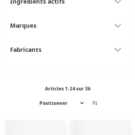
Ingrédients actifs
filter
Marques
filter
Fabricants
filter
Articles
1
-
24
sur
36
Trier par: