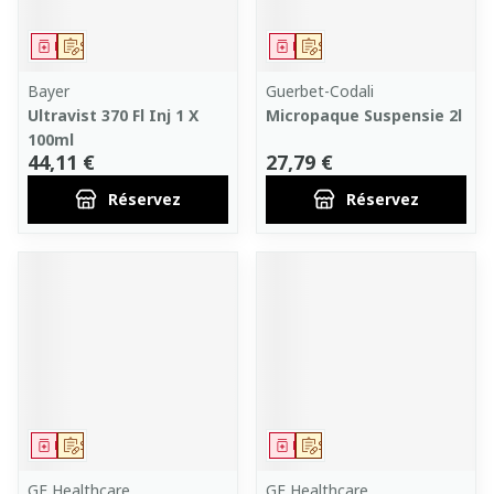
Médicament
Sur prescription
Médicament
Sur prescription
Bayer
Guerbet-Codali
Ultravist 370 Fl Inj 1 X
Micropaque Suspensie 2l
100ml
44,11 €
27,79 €
Réservez
Réservez
Médicament
Sur prescription
Médicament
Sur prescription
GE Healthcare
GE Healthcare