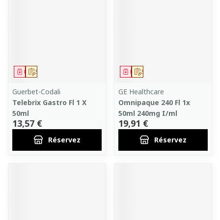
Médicament
Sur prescription
Médicament
Sur prescription
Guerbet-Codali
GE Healthcare
Telebrix Gastro Fl 1 X
Omnipaque 240 Fl 1x
50ml
50ml 240mg I/ml
13,57 €
19,91 €
Réservez
Réservez