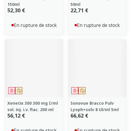
150ml
50ml
52,30 €
22,71 €
En rupture de stock
En rupture de stock
Médicament
Sur prescription
Médicament
Sur prescription
Xenetix 300 300 mg I/ml
Sonovue Bracco Pulv
sol. inj. i.v. flac. 200 ml
Lyoph+solv 8 Ul/ml 5ml
56,12 €
66,62 €
En rupture de stock
En rupture de stock