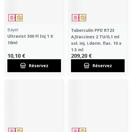
Médicament
Sur prescription
Médicament
Sur prescription
Bayer
Tuberculin PPD RT23
Ultravist 300 Fl Inj 1 X
AJVaccines 2 TU/0,1 ml
10ml
sol. inj. i.derm. flac. 10 x
1.5 ml
10,10 €
209,20 €
Réservez
Réservez
Médicament
Sur prescription
Médicament
Sur prescription