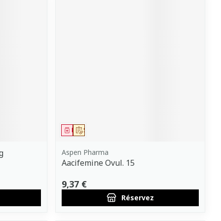
Médicament
Sur prescription
g
Aspen Pharma
Aacifemine Ovul. 15
9,37 €
Réservez