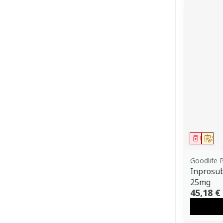
Médica
Sur
Goodlife 
Inprosub 
25mg
45,18 €