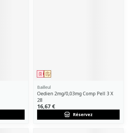
Médicament
Sur prescription
Bailleul
Oedien 2mg/0,03mg Comp Pell 3 X
28
16,67 €
Réservez