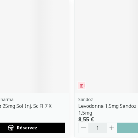
ment
 prescription
Médicament
Pharma
Sandoz
25mg Sol Inj. Sc Fl 7 X
Levodonna 1,5mg Sandoz
1,5mg
8,55 €
Quantité
Réservez