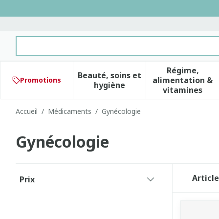
Aller au contenu
Rechercher
Régime,
Beauté, soins et
alimentation &
Promotions
Afficher le sous-menu pour 
Afficher 
hygiène
vitamines
Accueil
/
Médicaments
/
Gynécologie
Gynécologie
Passer à la liste des produits
Articl
Prix
filter