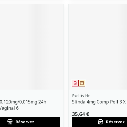
ment
 prescription
Médicament
Sur prescription
Exeltis Hc
 0,120mg/0,015mg 24h
Slinda 4mg Comp Pell 3 X
aginal 6
35,64 €
Réservez
Réservez