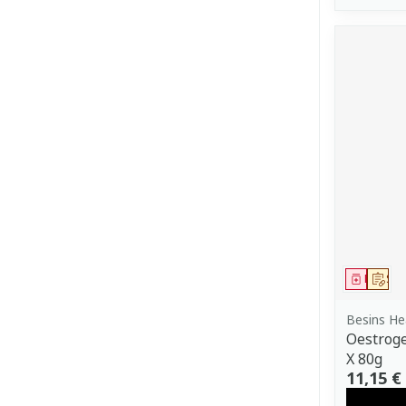
Médica
Sur
Besins He
Oestroge
X 80g
11,15 €