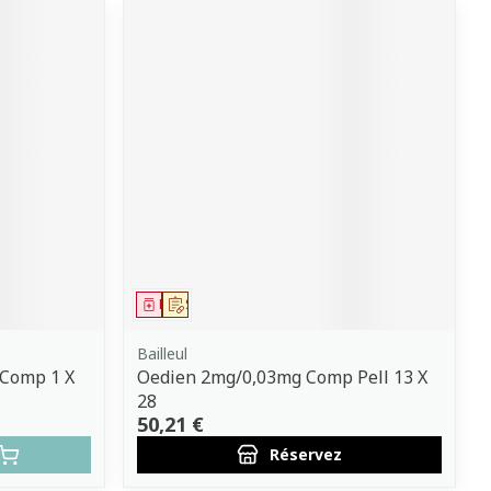
Médicament
Sur prescription
Bailleul
 Comp 1 X
Oedien 2mg/0,03mg Comp Pell 13 X
28
50,21 €
Réservez