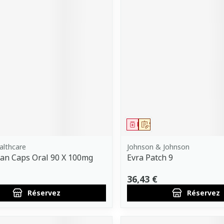
ment
 prescription
Médicament
Sur prescription
althcare
Johnson & Johnson
an Caps Oral 90 X 100mg
Evra Patch 9
36,43 €
Réservez
Réservez