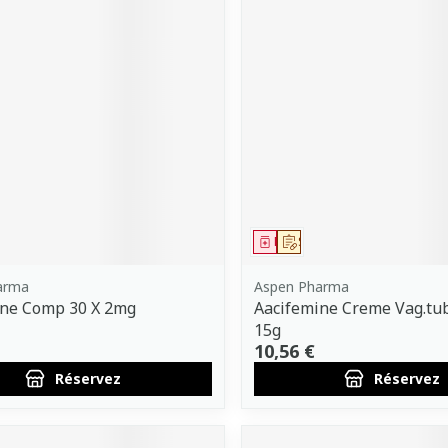
ment
 prescription
Médicament
Sur prescription
arma
Aspen Pharma
ine Comp 30 X 2mg
Aacifemine Creme Vag.tu
15g
10,56 €
Réservez
Réservez