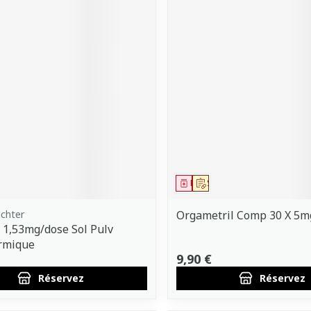
ment
 prescription
Médicament
Sur prescription
chter
Orgametril Comp 30 X 5m
 1,53mg/dose Sol Pulv
rmique
9,90 €
Réservez
Réservez