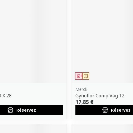
ment
 prescription
Médicament
Sur prescription
Merck
3 X 28
Gynoflor Comp Vag 12
17,85 €
Réservez
Réservez