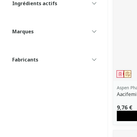
Ingrédients actifs
filter
Marques
filter
Fabricants
filter
Médica
Sur
Aspen Ph
Aacifem
9,76 €