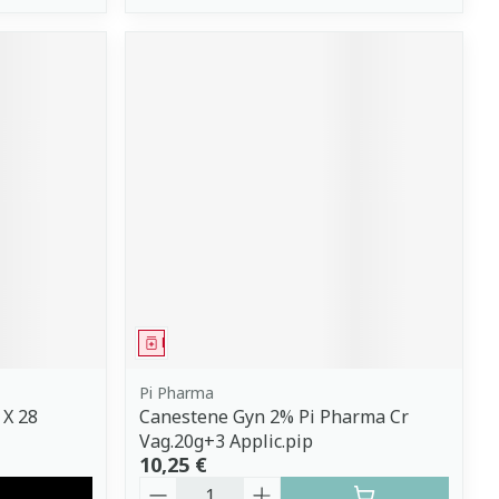
Médicament
Pi Pharma
 X 28
Canestene Gyn 2% Pi Pharma Cr
Vag.20g+3 Applic.pip
10,25 €
Quantité