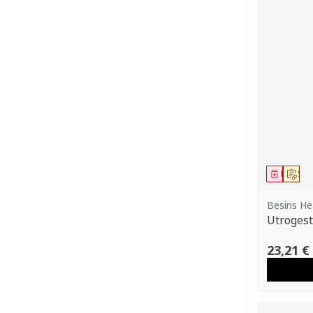
Médica
Sur
Besins He
Utrogest
23,21 €