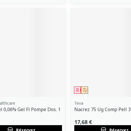
ment
 prescription
Médicament
Sur prescription
althcare
Teva
l 0,06% Gel Fl Pompe Dos. 1
Nacrez 75 Ug Comp Pell 3
17,68 €
Réservez
Réservez