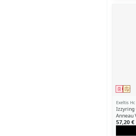
Médica
Sur
Exeltis Hc
Izzyring
Anneau V
57,20 €