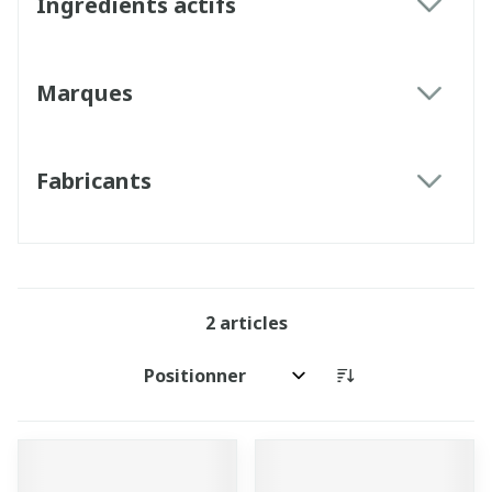
Ingrédients actifs
filter
Marques
filter
Fabricants
filter
2
articles
Trier par: