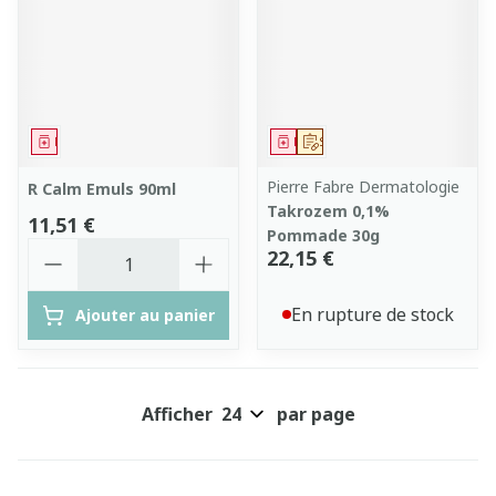
Médicament
Médicament
Sur prescription
Pierre Fabre Dermatologie
R Calm Emuls 90ml
Takrozem 0,1%
11,51 €
Pommade 30g
Quantité
22,15 €
En rupture de stock
Ajouter au panier
Afficher
par page