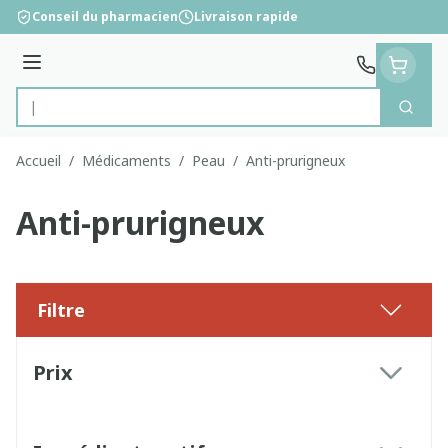
Aller au contenu
Conseil du pharmacien
Livraison rapide
Menu
Cherc
Rechercher
Accueil
/
Médicaments
/
Peau
/
Anti-prurigneux
Anti-prurigneux
Filtre
Passer à la liste des produits
Prix
filter