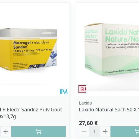
ment
Médicament
Laxido
 + Electr Sandoz Pulv Gout
Laxido Natural Sach 50 X 
0x13,7g
27,60 €
é
Quantité