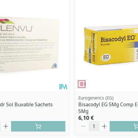
ment
Médicament
Eurogenerics (EG)
dr Sol Buvable Sachets
Bisacodyl EG 5Mg Comp E
5Mg
6,10 €
é
Quantité