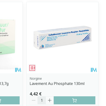
Médicament
Norgine
13,7g
Lavement Au Phosphate 130ml
4,42 €
Quantité