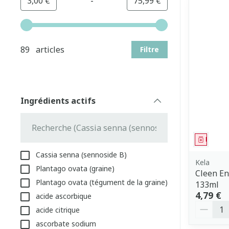
-
Valeur minimale
Valeur maximale
3,00 €
75,99 €
Utilisez les touches fléchées gauche et droite pour aj
89 articles
Filtre
Ingrédients actifs
filter
Médica
Cassia senna (sennoside B)
Kela
Plantago ovata (graine)
Cleen En
Plantago ovata (tégument de la graine)
133ml
4,79 €
acide ascorbique
Quantit
acide citrique
ascorbate sodium