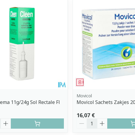
uster les valeurs minimales et maximales du prix.
ment
Médicament
Movicol
ema 11g/24g Sol Rectale Fl
Movicol Sachets Zakjes 2
16,07 €
é
Quantité