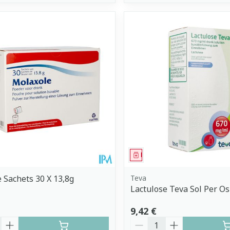
ment
Médicament
 Sachets 30 X 13,8g
Teva
Lactulose Teva Sol Per O
9,42 €
é
Quantité