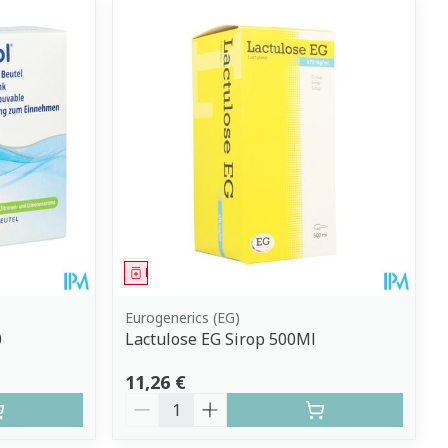
Médicament
Eurogenerics (EG)
0
Lactulose EG Sirop 500Ml
11,26 €
Quantité