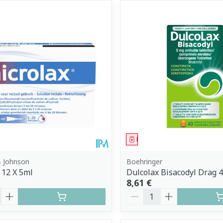
ment
Médicament
& Johnson
Boehringer
 12 X 5ml
Dulcolax Bisacodyl Drag 
8,61 €
é
Quantité