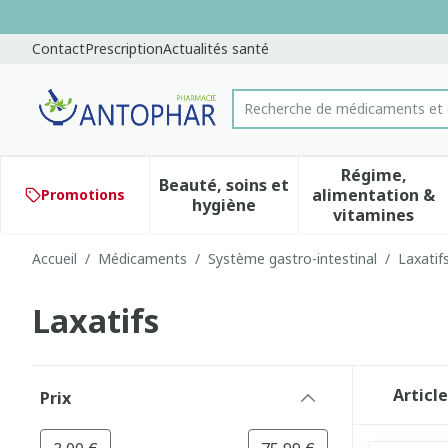
Aller au contenu
Diapositive 1 de 1
Contact
Prescription
Actualités santé
Recherche de médicamen
Rechercher
Régime,
Beauté, soins et
alimentation &
Promotions
Afficher le sous-menu pour 
Afficher 
hygiène
vitamines
Accueil
/
Médicaments
/
Système gastro-intestinal
/
Laxatif
Laxatifs
Passer à la liste des produits
Articl
Prix
filter