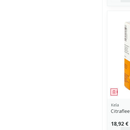
Médica
Kela
Citrafle
18,92 €
Quantit