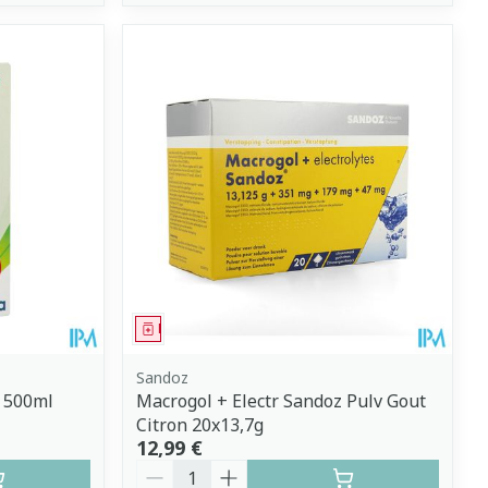
Médicament
Sandoz
s 500ml
Macrogol + Electr Sandoz Pulv Gout
Citron 20x13,7g
12,99 €
Quantité