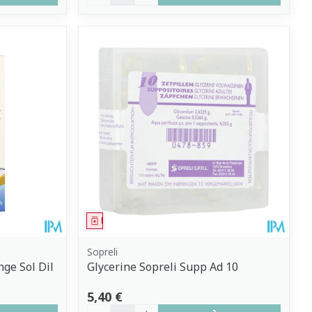
Médicament
Sopreli
ge Sol Dil
Glycerine Sopreli Supp Ad 10
5,40 €
Quantité