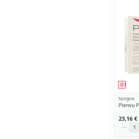
Médica
Norgine
Plenvu P
23,16 €
Quantit