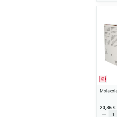
Médica
Molaxole
20,36 €
Quantit