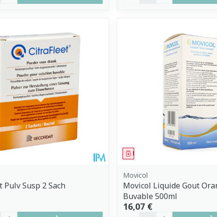
ment
Médicament
Movicol
et Pulv Susp 2 Sach
Movicol Liquide Gout Oran
Buvable 500ml
16,07 €
é
Quantité