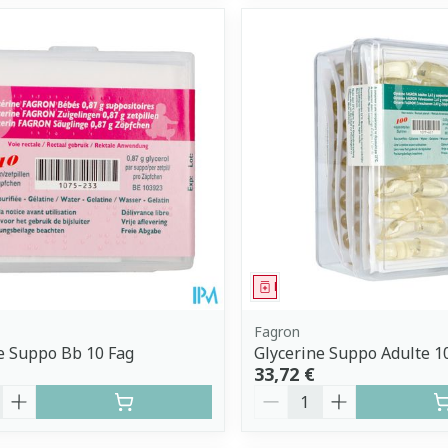
ment
Médicament
Fagron
e Suppo Bb 10 Fag
Glycerine Suppo Adulte 1
33,72 €
é
Quantité