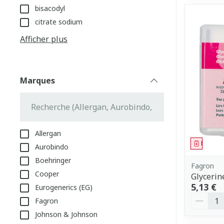
bisacodyl
citrate sodium
Afficher plus
Marques
filter
Allergan
Médica
Aurobindo
Boehringer
Fagron
Cooper
Glycerin
5,13 €
Eurogenerics (EG)
Quantit
Fagron
Johnson & Johnson