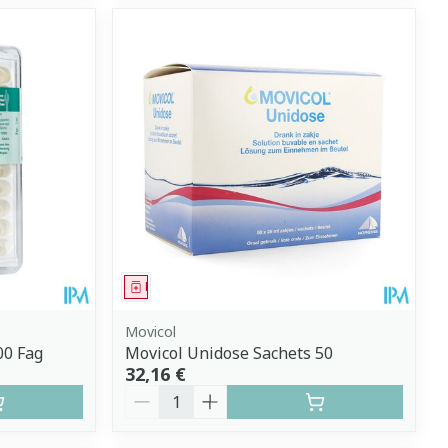
Médicament
Movicol
00 Fag
Movicol Unidose Sachets 50
32,16 €
Quantité