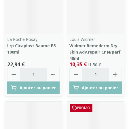
La Roche Posay
Louis Widmer
Lrp Cicaplast Baume B5
Widmer Remederm Dry
100ml
Skin Adv.repair Cr N/parf
40ml
22,94 €
10,35 €
11,50 €
Quantité
Quantité
Ajouter au panier
Ajouter au panier
PROMO