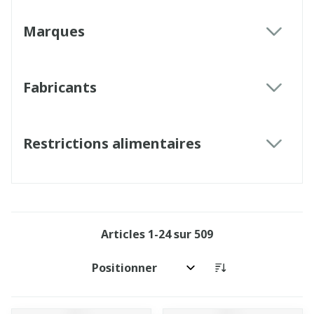
Marques
filter
Fabricants
filter
Restrictions alimentaires
filter
Articles
1
-
24
sur
509
Trier par: