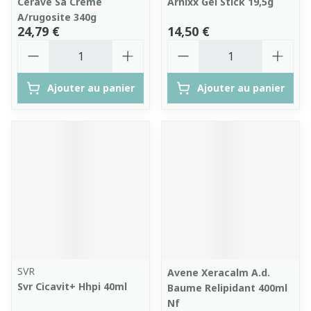
Cerave Sa Creme
Arnixx Gel Stick 19,5g
A/rugosite 340g
24,79 €
14,50 €
Quantité
Quantité
Ajouter au panier
Ajouter au panier
SVR
Avene Xeracalm A.d.
Svr Cicavit+ Hhpi 40ml
Baume Relipidant 400ml
Nf