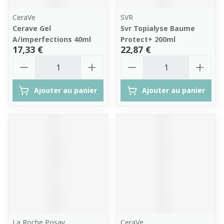
CeraVe
SVR
Cerave Gel
Svr Topialyse Baume
A/imperfections 40ml
Protect+ 200ml
17,33 €
22,87 €
Quantité
Quantité
Ajouter au panier
Ajouter au panier
La Roche Posay
CeraVe