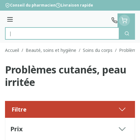
Aller au contenu
Conseil du pharmacien
Livraison rapide
Menu
Cherc
Rechercher
Accueil
/
Beauté, soins et hygiène
/
Soins du corps
/
Problèmes
Problèmes cutanés, peau
irritée
Filtre
Passer à la liste des produits
Prix
filter