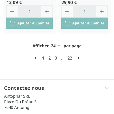
13,09 €
29,90 €
Quantité
Quantité
Ajouter au panier
Ajouter au panier
Afficher
par page
Pages
Vous lisez actuellement la page
Page
Page
Page
1
2
3
...
22
Contactez nous
Antophar SRL
Place Du Préau 5
7640
Antoing