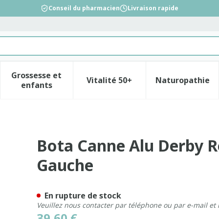
Conseil du pharmacien
Livraison rapide
Grossesse et
Vitalité 50+
Naturopathie
la catégorie Beauté, soins et hygiène
le sous-menu pour la catégorie Régime, alimentation &
Afficher le sous-menu pour la catégorie Gross
Afficher le sous-menu pour l
Afficher 
enfants
lable Anatomique Gauche
Bota Canne Alu Derby 
Gauche
En rupture de stock
Veuillez nous contacter par téléphone ou par e-mail et
39,60 €