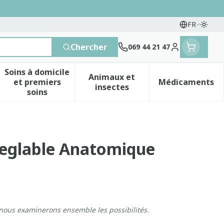
FR
Passe
Langues
Chercher
069 44 21 47
Menu client
Soins à domicile
Animaux et
et premiers
Médicaments
 vitamines
esse et enfants
a catégorie Vitalité 50+
le sous-menu pour la catégorie Naturopathie
Afficher le sous-menu pour la catégorie Soins 
Afficher le sous-menu pour 
Afficher 
insectes
soins
Reglable Anatomique
 nous examinerons ensemble les possibilités.