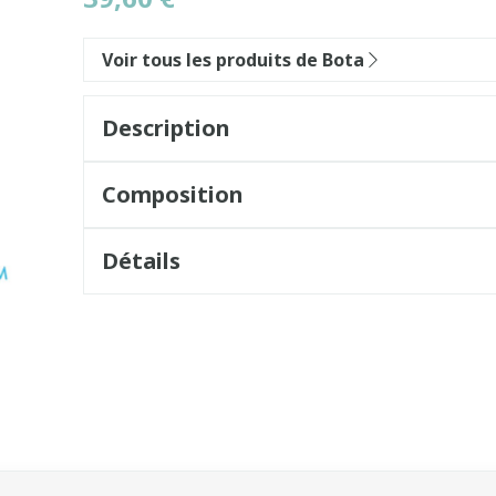
Voir tous les produits de Bota
Description
Composition
Détails
sel à l'aide de la touche de tabulation. Vous pouvez sauter l
vigation en carrousel