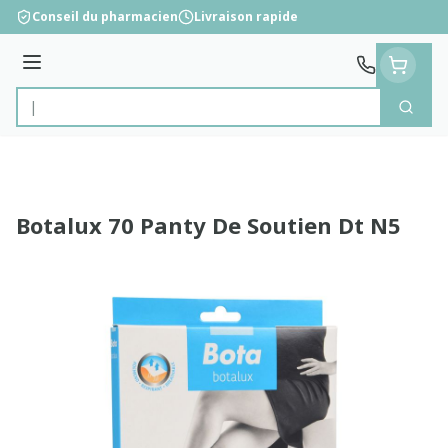
Aller au contenu
Conseil du pharmacien
Livraison rapide
Menu
Cherc
Rechercher
Botalux 70 Panty De Soutien Dt N5