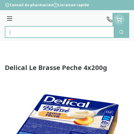
Aller au contenu
Conseil du pharmacien
Livraison rapide
Menu
Cherc
Rechercher
Delical Le Brasse Peche 4x200g