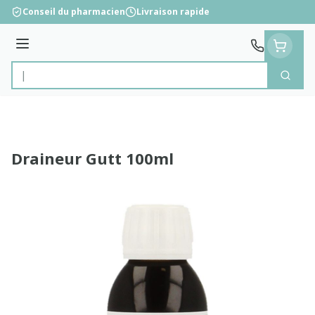
Aller au contenu
Conseil du pharmacien
Livraison rapide
Menu
Cherc
Rechercher
Draineur Gutt 100ml