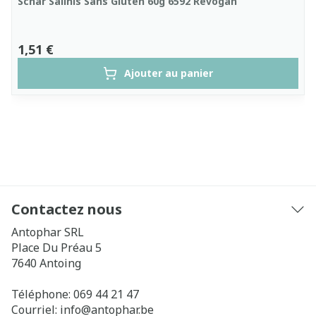
Schar Salinis Sans Gluten 60g 6592 Revogan
1,51 €
Ajouter au panier
Contactez nous
Antophar SRL
Place Du Préau 5
7640
Antoing
Téléphone:
069 44 21 47
Courriel:
info@
antophar.be