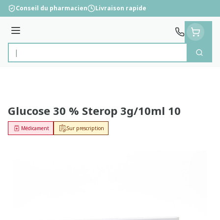
Aller au contenu
Conseil du pharmacien
Livraison rapide
Menu
Cherc
Rechercher
Glucose 30 % Sterop 3g/10ml 10
Médicament
Sur prescription